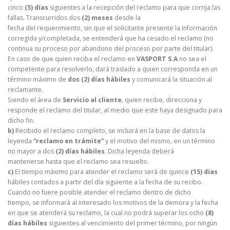
cinco
(5) días
siguientes a la recepción del reclamo para que corrija las
fallas. Transcurridos dos
(2) meses
desde la
fecha del requerimiento, sin que el solicitante presente la información
corregida y/completada, se entenderá que ha cesado el reclamo (no
continua su proceso por abandono del proceso por parte del titular).
En caso de que quien reciba el reclamo en
VASPORT S.A
no sea el
competente para resolverlo, dará traslado a quien corresponda en un
término máximo de
dos (2) días hábiles
y comunicará la situación al
reclamante.
Siendo el área de
Servicio al cliente
, quien recibe, direcciona y
responde el reclamo del titular, al medio que este haya designado para
dicho fin.
b)
Recibido el reclamo completo, se incluirá en la base de datos la
leyenda
“reclamo en trámite”
y el motivo del mismo, en un término
no mayor a dos
(2) días hábiles
. Dicha leyenda deberá
mantenerse hasta que el reclamo sea resuelto.
c)
El tiempo máximo para atender el reclamo será de quince
(15) días
hábiles contados a partir del día siguiente a la fecha de su recibo.
Cuando no fuere posible atender el reclamo dentro de dicho
tiempo, se informará al interesado los motivos de la demora y la fecha
en que se atenderá su reclamo, la cual no podrá superar los ocho
(8)
días hábiles
siguientes al vencimiento del primer término, por ningún