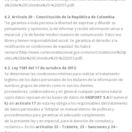
a%20de%20Colombia%20-%202015.pdf)
.
6.2. Artículo 20 – Constitución de la República de Colombia:
“Se garantiza a toda persona la libertad de expresar y difundir su
pensamiento y opiniones, la de informar y recibir información veraz e
imparcial, y la de fundar medios masivos de comunicación. Estos son
libres y tienen responsabilidad social. Se garantiza el derecho a la
rectificación en condiciones de equidad. No habrá
censura”(http://www.corteconstitucional.gov.co/inicio/Constitucion%20p
olitica%20de%20Colombia%20-%202015.pdf)
6.3. Ley 1581 del 17 de octubre de 2012:
Se determinan las condiciones mínimas para realizar el tratamiento
legítimo de los datos personales de los titulares de la información de
nuestros grupos de interés como lo son los clientes,
proveedores, colaboradores y en general cualquier persona natural
cuyos datos reposen en las bases de datos de
VASPORT S.A
El numeral
k)
del
artículo 17
de esta ley obliga a los responsables del tratamiento
de datos personales a “Adoptar un manual interno de políticas y
procedimientos para garantizar el adecuado cumplimiento
de la presente ley y en especial, para la atención de consultas y
reclamos.». En los
artículos 22 – Trámite, 23 – Sanciones y 24 –