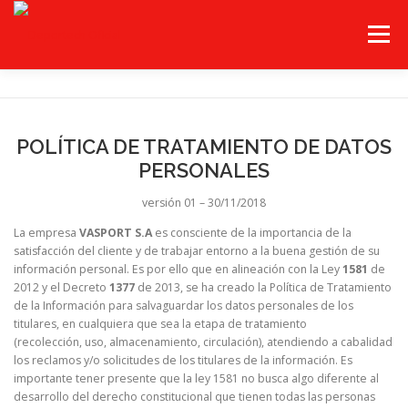
Saltar
al
Menú
contenido
INICIO
CATEGORIAS
¿QUÉ ENCUENTRAS?
POLÍTICA DE TRATAMIENTO DE DATOS
PERSONALES
MARCAS
CONTÁCTENOS
versión 01 – 30/11/2018
La empresa
VASPORT S.A
es consciente de la importancia de la
satisfacción del cliente y de trabajar entorno a la buena gestión de su
información personal. Es por ello que en alineación con la Ley
1581
de
2012 y el Decreto
1377
de 2013, se ha creado la Política de Tratamiento
de la Información para salvaguardar los datos personales de los
titulares, en cualquiera que sea la etapa de tratamiento
(recolección, uso, almacenamiento, circulación), atendiendo a cabalidad
los reclamos y/o solicitudes de los titulares de la información. Es
importante tener presente que la ley 1581 no busca algo diferente al
desarrollo del derecho constitucional que tienen todas las personas