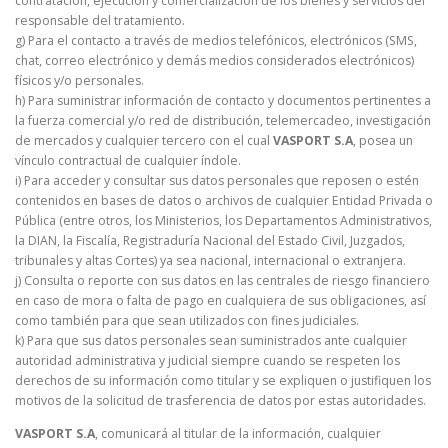
contratación, ejecución y comercialización de los bienes y servicios del
responsable del tratamiento.
g) Para el contacto a través de medios telefónicos, electrónicos (SMS,
chat, correo electrónico y demás medios considerados electrónicos)
físicos y/o personales.
h) Para suministrar información de contacto y documentos pertinentes a
la fuerza comercial y/o red de distribución, telemercadeo, investigación
de mercados y cualquier tercero con el cual
VASPORT S.A
, posea un
vínculo contractual de cualquier índole.
i) Para acceder y consultar sus datos personales que reposen o estén
contenidos en bases de datos o archivos de cualquier Entidad Privada o
Pública (entre otros, los Ministerios, los Departamentos Administrativos,
la DIAN, la Fiscalía, Registraduría Nacional del Estado Civil, Juzgados,
tribunales y altas Cortes) ya sea nacional, internacional o extranjera.
j) Consulta o reporte con sus datos en las centrales de riesgo financiero
en caso de mora o falta de pago en cualquiera de sus obligaciones, así
como también para que sean utilizados con fines judiciales.
k) Para que sus datos personales sean suministrados ante cualquier
autoridad administrativa y judicial siempre cuando se respeten los
derechos de su información como titular y se expliquen o justifiquen los
motivos de la solicitud de trasferencia de datos por estas autoridades.
VASPORT S.A
, comunicará al titular de la información, cualquier