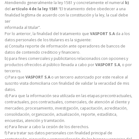
Atendiendo generalmente la ley 1581 y concretamente el numeral
b)
del
artículo 4 de la ley 1581
“El tratamiento debe obedecer a una
finalidad legítima de acuerdo con la constitución y la ley, la cual debe
ser
informada al titular”.
Por lo anterior, la finalidad del tratamiento que
VASPORT S.A
da a los
datos personales de los titulares es la siguiente:
a) Consulta reporte de información ante operadores de bancos de
datos de contenido crediticio y financiero.
b) para fines comerciales y publicitarios relacionados con opciones y
productos ofrecidos al público llevada a cabo por
VASPORT S.A
, o por
terceros.
c) Para que
VASPORT S.A
o un tercero autorizado por este realice al
suscrito visita domiciliaria con finalidad de validar la veracidad de mis
datos.
d) Para que la información sea utilizada en las etapas precontractuales,
contractuales, pos contractuales, comerciales, de atención al cliente y
mercadeo, procesamiento, investigación, capacitación, acreditación,
consolidación, organización, actualización, reporte, estadística,
encuestas, atención y tramitación.
e) Para llevar a cabo la cesión de los derechos.
f) Para tratar sus datos personales con finalidad principal de